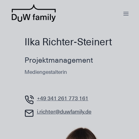
Zum
Inhalt
springen
Ilka Richter-Steinert
Projektmanagement
Mediengestalterin
+49 341 261 773 161
i.richter@duwfamily.de