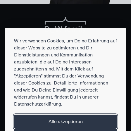
Wir verwenden Cookies, um Deine Erfahrung auf
dieser Website zu optimieren und Dir
Dienstleistungen und Kommunikation
DuW family
anzubieten, die auf Deine Interessen
Dufourstraße 15
zugeschnitten sind. Mit dem Klick auf
04107 Leipzig
"Akzeptieren" stimmst Du der Verwendung
dieser Cookies zu. Detaillierte Informationen
und wie Du Deine Einwilligung jederzeit
widerrufen kannst, findest Du in unserer
Telefon:
+49 341 261 773 0
Datenschutzerklärung
.
E-Mail:
hello@duwfamily.de
Alle akzeptieren