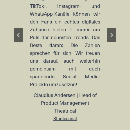
 die
TikTok-, Instagram- und
ihr
WhatsApp-Kanäle können wir
bei
den Fans ein echtes digitales
Lö
fühl,
Zuhause bieten – immer am
Abs
eich
Puls der neuesten Trends. Das
ei
 war
Beste daran: Die Zahlen
Atm
 im
sprechen für sich. Wir freuen
und
tive
uns darauf, auch weiterhin
auf
gemeinsam mit euch
Proj
spannende Social Media-
Ja
Projekte umzusetzen!
(P
Claudius Andersen | Head of
STI
Product Management
Theatrical
Studiocanal