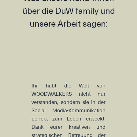
über die DuW family und
unsere Arbeit sagen:
Ihr habt die Welt von
WOODWALKERS nicht nur
verstanden, sondern sie in der
Die
len,
Social Media-Kommunikation
fam
ehr
perfekt zum Leben erweckt.
Wir
s hat
Dank eurer kreativen und
kon
onen
strategischen Betreuung der
seh