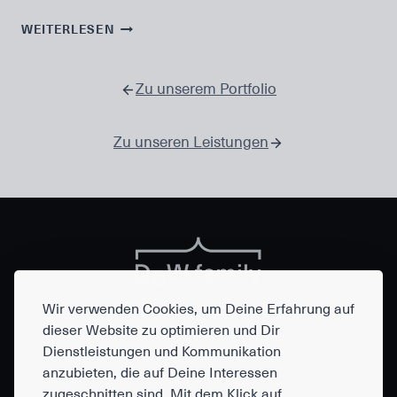
BARRIEREFREIHEIT
WEITERLESEN
UND
NACHHALTIGES
WEBDESIGN
Zu unserem Portfolio
Zu unseren Leistungen
Wir verwenden Cookies, um Deine Erfahrung auf
dieser Website zu optimieren und Dir
Dienstleistungen und Kommunikation
DuW family
anzubieten, die auf Deine Interessen
Dufourstraße 15
zugeschnitten sind. Mit dem Klick auf